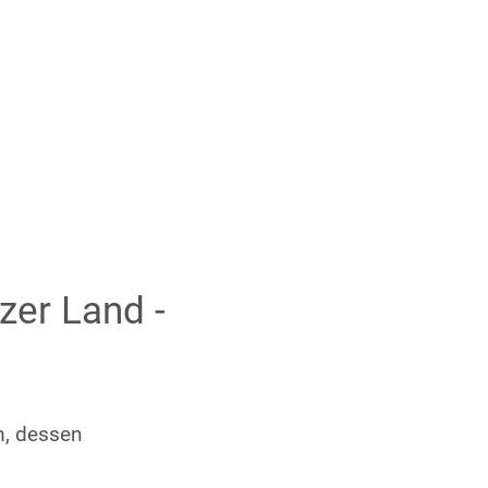
Mitgliederbereich
Service
Projekte
Mitgliederbereich
er Land -
m, dessen