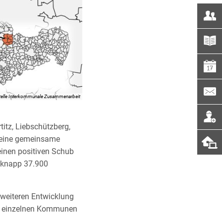
telle Interkommunale Zusammenarbeit
itz, Liebschützberg,
 eine gemeinsame
einen positiven Schub
 knapp 37.900
 weiteren Entwicklung
die einzelnen Kommunen