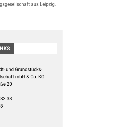
sgesellschaft aus Leipzig.
INKS
t- und Grundstücks-
lschaft mbH & Co. KG
aße 20
 83 33
48