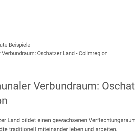
Aktuelles
Themen
Über uns
ute Beispiele
 Verbundraum: Oschatzer Land - Collmregion
unaler Verbundraum: Oschatz
on
tzer Land bildet einen gewachsenen Verflechtungsrau
e traditionell miteinander leben und arbeiten.