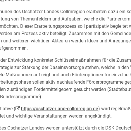
unen des Oschatzer Landes-Collmregion erarbeiten dazu ein koo
eitung von Themenfeldern und Aufgaben, welche die Partnerko
chten. Dieser Erarbeitungsprozess soll partizipativ begleitet w
erden am Prozess aktiv beteiligt. Zusammen mit den Gemeindev
nd weiteren wichtigen Akteuren werden Ideen und Anregungen 
aufgenommen.
n der Entwicklung konkreter Schlüsselmaßnahmen für die Zusa
trategie zur Stärkung der Daseinsvorsorge stehen, welche in den
te Maßnahmen aufzeigt und auch Förderoptionen für einzelne Pro
beitungsphase sollen aktiv nachlaufende Förderprogramme gep
en zuständigen Fördermittelgebern gesucht werden (Städtebau
 Bundesprogramme).
iative (
https://oschatzerland-collmregion.de
) wird regelmäß
chtet und wichtige Veranstaltungen werden angekündigt.
es Oschatzer Landes werden unterstützt durch die DSK Deutsc