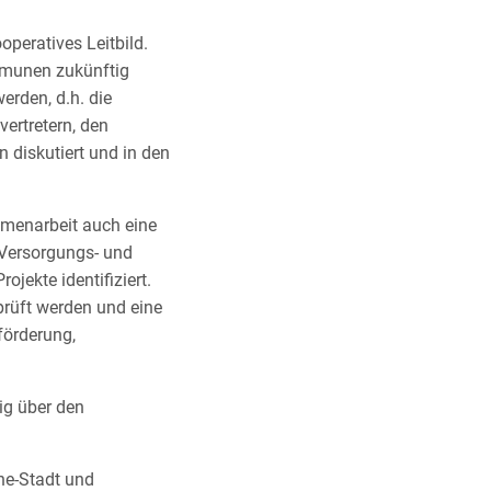
peratives Leitbild.
mmunen zukünftig
erden, d.h. die
ertretern, den
diskutiert und in den
mmenarbeit auch eine
 Versorgungs- und
jekte identifiziert.
rüft werden und eine
förderung,
ig über den
he-Stadt und