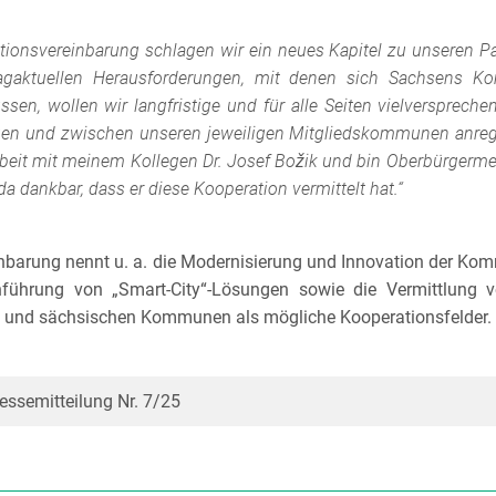
tionsvereinbarung schlagen wir ein neues Kapitel zu unseren Pa
 tagaktuellen Herausforderungen, mit denen sich Sachsen
sen, wollen wir langfristige und für alle Seiten vielversprech
n und zwischen unseren jeweiligen Mitgliedskommunen anrege
eit mit meinem Kollegen Dr. Josef Božik und bin Oberbürgermei
a dankbar, dass er diese Kooperation vermittelt hat.“
nbarung nennt u. a. die Modernisierung und Innovation der Ko
inführung von „Smart-City“-Lösungen sowie die Vermittlung
 und sächsischen Kommunen als mögliche Kooperationsfelder.
essemitteilung Nr. 7/25