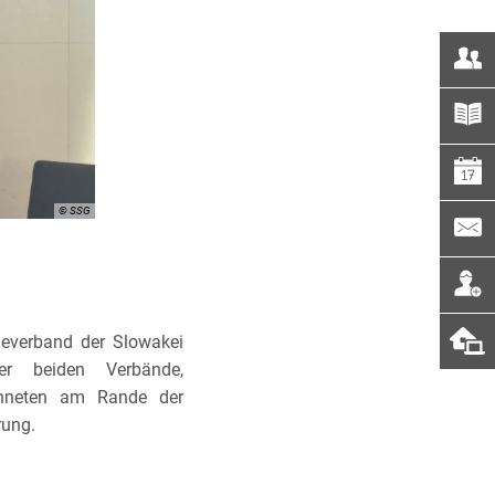
© SSG
everband der Slowakei
er beiden Verbände,
ichneten am Rande der
rung.