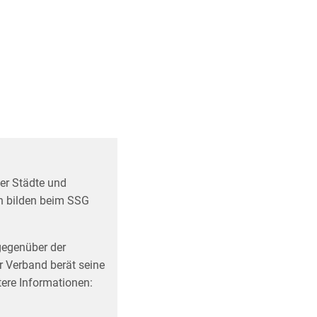
er Städte und
n bilden beim SSG
gegen­über der
 Verband berät seine
tere Informationen: