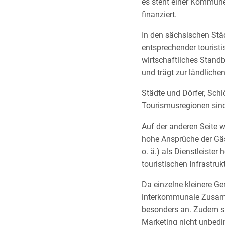
es steht einer Kommune
finanziert.
In den sächsischen Städ
entsprechender touristi
wirtschaftliches Standb
und trägt zur ländliche
Städte und Dörfer, Sch
Tourismusregionen sind 
Auf der anderen Seite 
hohe Ansprüche der Gäst
o. ä.) als Dienstleister
touristischen Infrastrukt
Da einzelne kleinere Ge
interkommunale Zusamme
besonders an. Zudem si
Marketing nicht unbedi