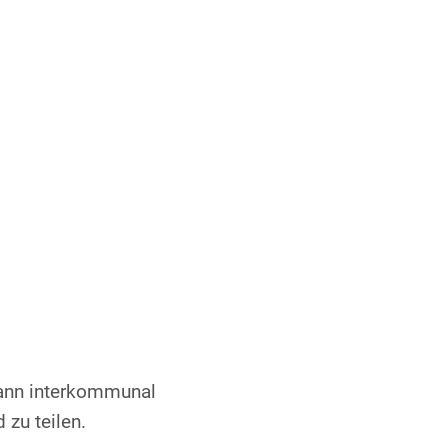
Mitgliederbereich
Service
Projekte
Mitgliederbereich
kann interkommunal
zu teilen.