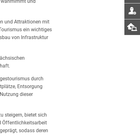
en wahrnimmt und
n und Attraktionen mit
 Tourismus ein wichtiges
usbau von Infrastruktur
sächsischen
haft.
agestourismus durch
stplätze, Entsorgung
r Nutzung dieser
 steigern, bietet sich
Öffentlichkeitsarbeit
sgeprägt, sodass deren