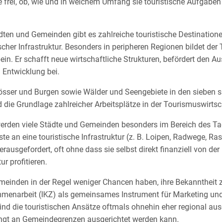
 frei, ob, wie und in welchem Umfang sie touristische Aufgab
ten und Gemeinden gibt es zahlreiche touristische Destinatione
scher Infrastruktur. Besonders in peripheren Regionen bildet der
ein. Er schafft neue wirtschaftliche Strukturen, befördert den A
n Entwicklung bei.
lösser und Burgen sowie Wälder und Seengebiete in den sieben 
die Grundlage zahlreicher Arbeitsplätze in der Tourismuswirtsc
werden viele Städte und Gemeinden besonders im Bereich des T
e an eine touristische Infrastruktur (z. B. Loipen, Radwege, Ra
 herausgefordert, oft ohne dass sie selbst direkt finanziell von de
ur profitieren.
meinden in der Regel weniger Chancen haben, ihre Bekanntheit zu
narbeit (IKZ) als gemeinsames Instrument für Marketing und 
nd die touristischen Ansätze oftmals ohnehin eher regional au
ngt an Gemeindegrenzen ausgerichtet werden kann.