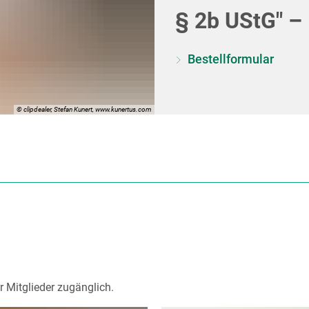
§ 2b UStG" –
Bestellformular
© clipdealer, Stefan Kunert, www.kunertus.com
r Mitglieder zugänglich.