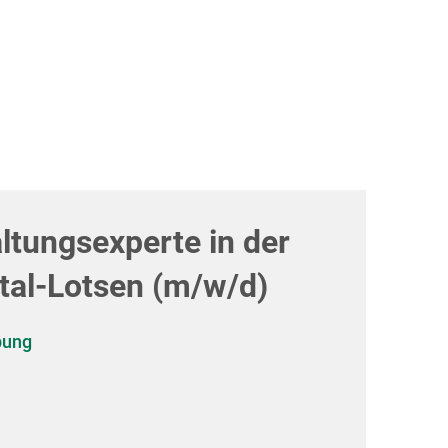
Mitgliederbereich
Service
Projekte
Mitgliederbereich
ltungsexperte in der
ital-Lotsen (m/w/d)
bung