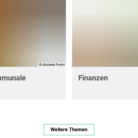
© clipdealer, Pixelot
mmunale
Finanzen
Weitere Themen