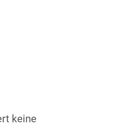
Mitgliederbereich
Service
Projekte
Mitgliederbereich
rt keine