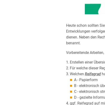
Heute schon sollten Si
Entwicklungen verfolge
dienen. Neben den Rech
benannt.
Vorbereitende Arbeiten
Erstellen einer Übers
Für welche dieser Reg
Welchen
Reifegrad
ha
A - Papierform
B - elektronisch ü
C - elektronisch s
D - gezielte Infor
ggf. Reifegrad auf m