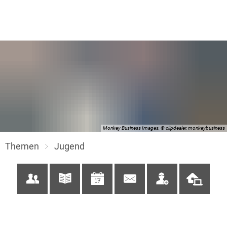
Monkey Business Images, © clipdealer, monkeybusiness
Themen
Jugend